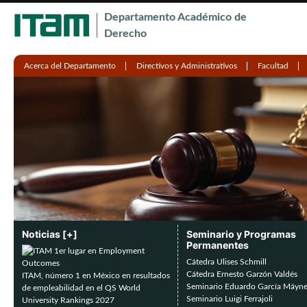
Ju
Departamento Académico de
Derecho
Acerca del Departamento
Directivos y Administrativos
Facultad
Noticias [+]
Seminario y Programas
Permanentes
Cátedra Ulises Schmill
Cátedra Ernesto Garzón Valdés
ITAM, número 1 en México en resultados
Seminario Eduardo García Máyn
de empleabilidad en el QS World
Seminario Luigi Ferrajoli
University Rankings 2027