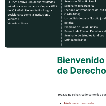
Seminario Filosofía Penal
El ITAM obtuvo uno de sus resultados
Seminario Tena Ramírez
más destacados en la edición para 2027
Lectura Contemporánea de los Cl
del QS World University Rankings al
(1748-1832)
posicionarse como la institución...
Un análisis desde la filosofía juríd
Ver más [+]
política
Ver más noticias
Programa de Salud Pública
Proyecto de Edición Derecho y V
Seminario de Estudios Jurídicos
Latinoamericanos
Bienvenido
de Derech
Todavía no se ha creado contenido par
Añadir nuevo contenido